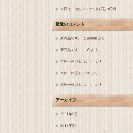
今日は、地先ブロック(縁石)の切断
最近のコメント
新商品です。
に
admin
より
新商品です。
に
O
より
本体一体型
に
admin
より
本体一体型
に
mile
より
本体一体型
に
admin
より
アーカイブ
2021年9月
2018年3月