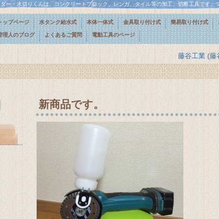
ンダー・水切りくんは、コンクリートブロック、レンガ、タイル等の加工、切断工具です。
トップページ
水タンク給水式
本体一体式
金具取り付け式
簡易取り付け式
管理人のブログ
よくあるご質問
電動工具のページ
藤谷工業 (
新商品です。