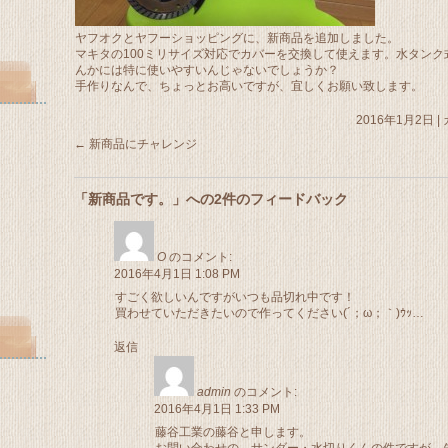
ヤフオクとヤフーショッピングに、新商品を追加しました。
マキタの100ミリサイズ対応でカバーを交換して使えます。水タンク
んかには特に使いやすいんじゃないでしょうか？
手作りなんで、ちょっとお高いですが、宜しくお願い致します。
2016年1月2日
|
←
新商品にチャレンジ
「
新商品です。
」への2件のフィードバック
O
のコメント:
2016年4月1日 1:08 PM
すごく欲しいんですがいつも品切れ中です！
買わせていただきたいので作ってください(´；ω；｀)ｳｯ…
返信
admin
のコメント:
2016年4月1日 1:33 PM
藤谷工業の藤谷と申します。
お問い合わせの、サンダー・水切りくんの件ですが、