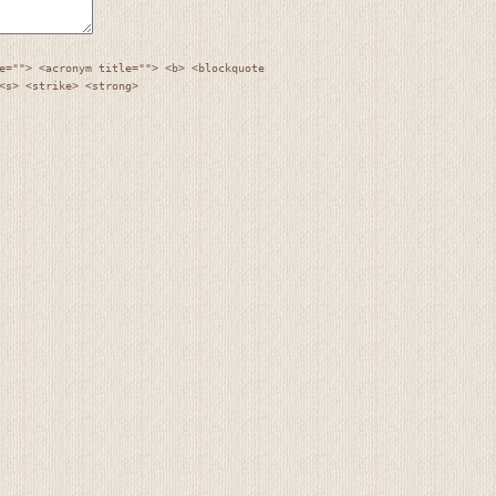
e=""> <acronym title=""> <b> <blockquote
<s> <strike> <strong>