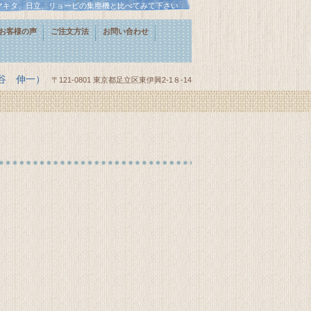
マキタ、日立、リョービの集塵機と比べてみて下さい
お客様の声
ご注文方法
お問い合わせ
藤谷 伸一）
〒121-0801 東京都足立区東伊興2-1８-14